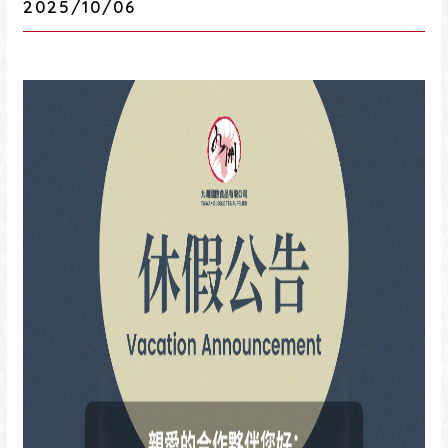
2025/10/06