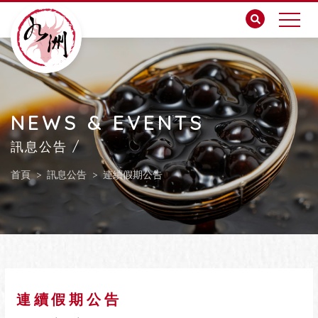
NEWS & EVENTS
訊息公告 /
首頁
訊息公告
連續假期公告
連續假期公告