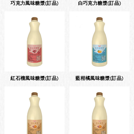
巧克力風味糖漿(訂品)
白巧克力糖漿(訂品)
紅石榴風味糖漿(訂品)
藍柑橘風味糖漿(訂品)