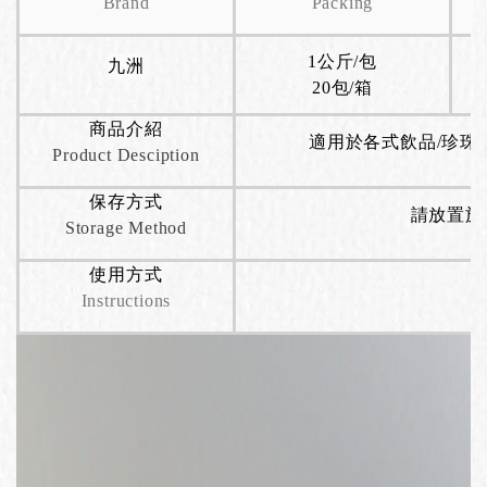
Brand
Packing
1公斤/包
九洲
20包/箱
商品介紹
適用於各式飲品/珍珠奶
Product Desciption
保存方式
請放置於
Storage Method
使用方式
Instructions