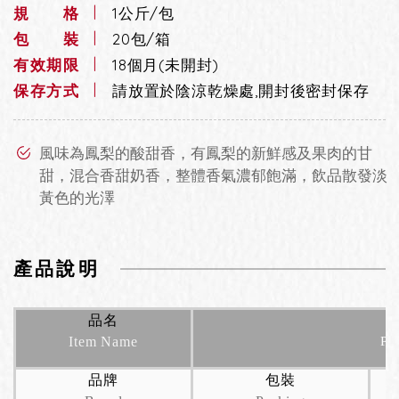
規 格
1公斤/包
包 裝
20包/箱
有效期限
18個月(未開封)
保存方式
請放置於陰涼乾燥處,開封後密封保存
風味為鳳梨的酸甜香，有鳳梨的新鮮感及果肉的甘
甜，混合香甜奶香，整體香氣濃郁飽滿，飲品散發淡
黃色的光澤
產品說明
品名
Item Name
Pi
品牌
包裝